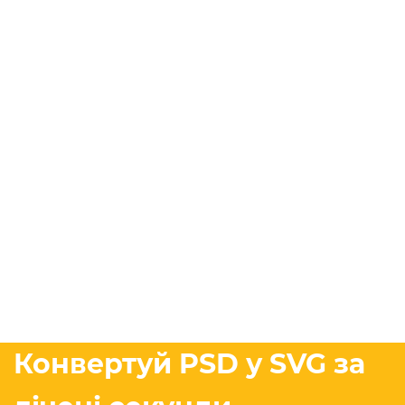
Конвертуй PSD у SVG за