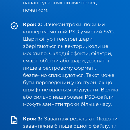
налаштуваннях нижче перед
початком.
Крок 2:
Зачекай трохи, поки ми
конвертуємо твій PSD у чистий SVG.
Шари фігур і текстові шари
зберігаються як вектори, коли це
можливо. Складні ефекти, фільтри,
смарт-об’єкти або шари, доступні
лише в растровому форматі,
безпечно сплющуються. Текст може
бути переведений у контури, якщо
шрифт не вдасться вбудувати. Великі
або сильно нашаровані PSD-файли
можуть зайняти трохи більше часу.
Крок 3:
Завантаж результат. Якщо ти
завантажив більше одного файлу, ти