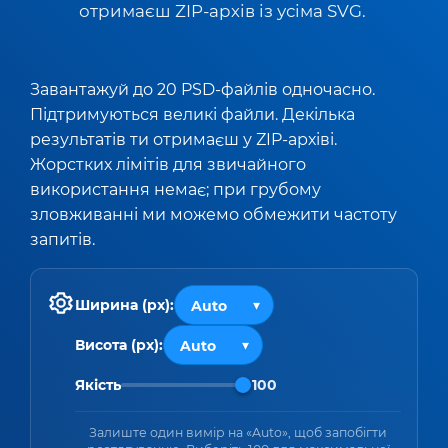
отримаєш ZIP-архів із усіма SVG.
Завантажуй до 20 PSD-файлів одночасно.
Підтримуються великі файли. Декілька
результатів ти отримаєш у ZIP-архіві.
Жорстких лімітів для звичайного
використання немає; при грубому
зловживанні ми можемо обмежити частоту
запитів.
Ширина (px):
Висота (px):
Якість
100
Залиште один вимір на «Auto», щоб запобігти