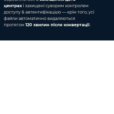
центрах
і захищені суворим контролем
доступу & автентифікацією — крім того, усі
файли автоматично видаляються
протягом
120 хвилин після конвертації
.
Contact
Напишіть нам електронною поштою
Про нас
Конвертер одиниць
Перекладач
Розширення браузера