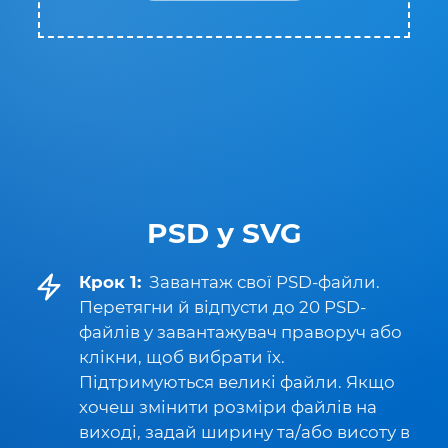
PSD у SVG
Крок 1:
Завантаж свої PSD-файли.
Перетягни й відпусти до 20 PSD-
файлів у завантажувач праворуч або
клікни, щоб вибрати їх.
Підтримуються великі файли. Якщо
хочеш змінити розміри файлів на
виході, задай ширину та/або висоту в