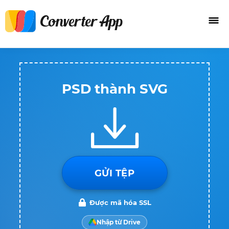
PSD thành SVG
GỬI TỆP
Được mã hóa SSL
Nhập từ Drive