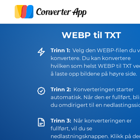
WEBP til TXT
Trinn 1:
Velg den WEBP-filen du v
konvertere. Du kan konvertere
hvilken som helst WEBP til TXT ve
å laste opp bildene på høyre side.
Trinn 2:
Konverteringen starter
automatisk. Når den er fullført, bli
du omdirigert til en nedlastingssi
Trinn 3:
Når konverteringen er
fullført, vil du se
nedlastningsknappen. Klikk på de