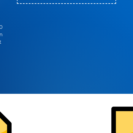
20
en
t