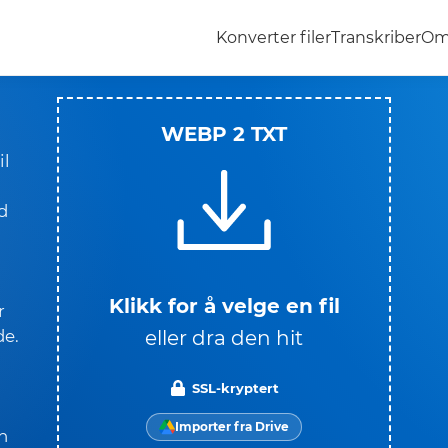
Konverter filer
Transkriber
Om
WEBP 2 TXT
il
d
Klikk for å velge en fil
r
eller dra den hit
de.
SSL-kryptert
Importer fra Drive
n