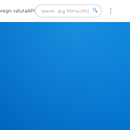
🔍
regn valuta
API