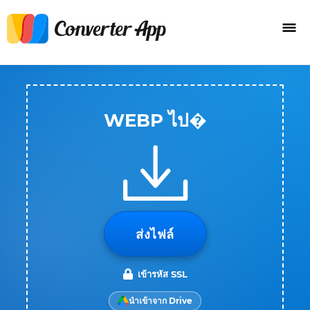
WEBP ไป�
ส่งไฟล์
เข้ารหัส SSL
นำเข้าจาก Drive