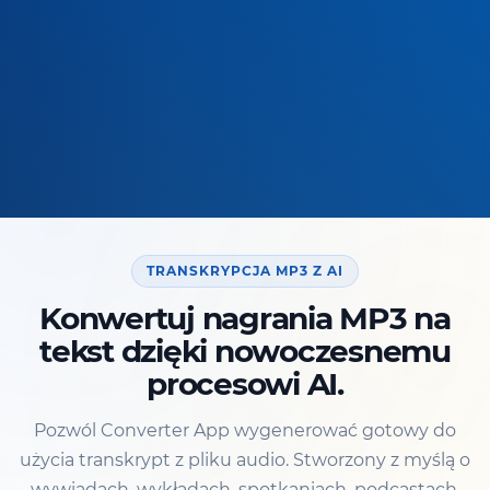
TRANSKRYPCJA MP3 Z AI
Konwertuj nagrania MP3 na
tekst dzięki nowoczesnemu
procesowi AI.
Pozwól Converter App wygenerować gotowy do
użycia transkrypt z pliku audio. Stworzony z myślą o
wywiadach, wykładach, spotkaniach, podcastach,