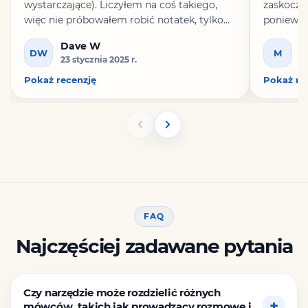
wystarczające). Liczyłem na coś takiego,
zaskoczon
więc nie próbowałem robić notatek, tylko
ponieważ
skupiłem się na spotkaniu, a nie na pisaniu,
podobnym
Dave W
M
martwieniu się, że coś mi umknie, albo na
jakości 
DW
M
23 stycznia 2025 r.
2
tym, że muszę jeszcze przez 2 godziny
Converte
słuchać nagrania audio i jednocześnie robić
Pokaż recenzję
został do
Pokaż re
notatki. Zamiast tego mogę wyodrębnić
tylko po
najważniejsze fragmenty jako .txt, poprawić
do zapłat
je i gotowe.
MP3 na te
FAQ
Najczęściej zadawane pytania
Czy narzędzie może rozdzielić różnych
mówców, takich jak prowadzący rozmowę i