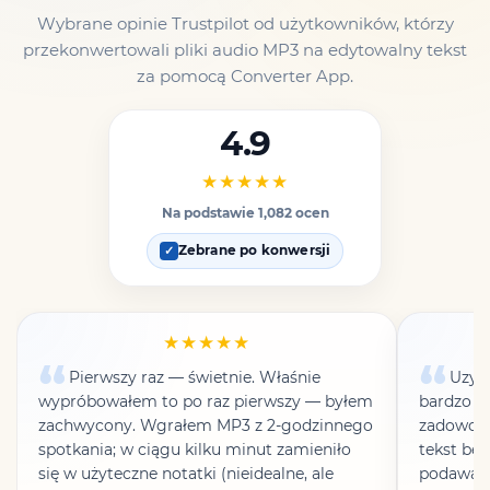
Wybrane opinie Trustpilot od użytkowników, którzy
przekonwertowali pliki audio MP3 na edytowalny tekst
za pomocą Converter App.
4.9
★★★★★
Na podstawie 1,082 ocen
Zebrane po konwersji
✓
★★★★★
Pierwszy raz — świetnie. Właśnie
Uzysk
wypróbowałem to po raz pierwszy — byłem
bardzo d
zachwycony. Wgrałem MP3 z 2-godzinnego
zadowolo
spotkania; w ciągu kilku minut zamieniło
tekst be
się w użyteczne notatki (nieidealne, ale
podawani