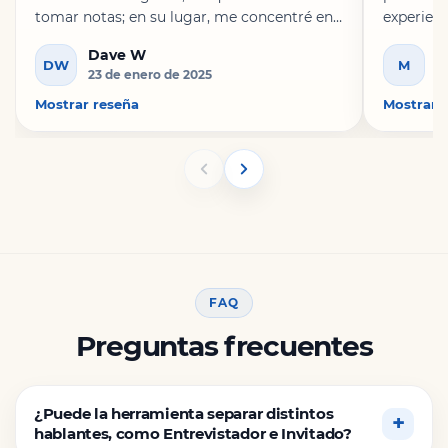
tomar notas; en su lugar, me concentré en
experienc
la reunión y no en escribir, ni en
similares
Dave W
M
preocuparme por perderme algo, ni en
como la d
DW
M
23 de enero de 2025
2
tener que pasar otras 2 horas escuchando
donación 
la grabación de audio para luego seguir
Mostrar reseña
lugar de 
Mostrar 
haciendo notas. En cambio, puedo extraer
obligarm
lo importante en .txt, revisarlo y listo.
conversi
FAQ
Preguntas frecuentes
¿Puede la herramienta separar distintos
hablantes, como Entrevistador e Invitado?