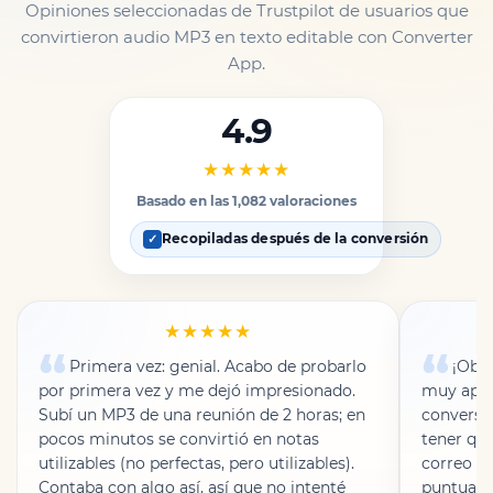
Opiniones seleccionadas de Trustpilot de usuarios que
convirtieron audio MP3 en texto editable con Converter
App.
4.9
★★★★★
Basado en las 1,082 valoraciones
Recopiladas después de la conversión
✓
★★★★★
Primera vez: genial. Acabo de probarlo
¡Obte
por primera vez y me dejó impresionado.
muy apre
Subí un MP3 de una reunión de 2 horas; en
conversi
pocos minutos se convirtió en notas
tener que
utilizables (no perfectas, pero utilizables).
correo el
Contaba con algo así, así que no intenté
puntuaci