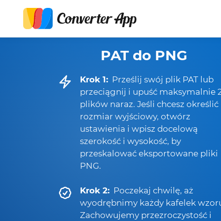
PAT do PNG
Krok 1:
Prześlij swój plik PAT lub
przeciągnij i upuść maksymalnie 
plików naraz. Jeśli chcesz określić
rozmiar wyjściowy, otwórz
ustawienia i wpisz docelową
szerokość i wysokość, by
przeskalować eksportowane pliki
PNG.
Krok 2:
Poczekaj chwilę, aż
wyodrębnimy każdy kafelek wzor
Zachowujemy przezroczystość i