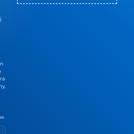
j
en
o
era
my,
w.