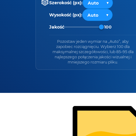
Szerokość (px):
Wysokość (px):
Jakość
100
Pozostaw jeden wymiar na „Auto”, aby
zapobiec rozciągnięciu. Wybierz 100 dla
maksymalnej szczegółowości, lub 85–95 dla
najlepszego połączenia jakości wizualnej i
mniejszego rozmiaru pliku.