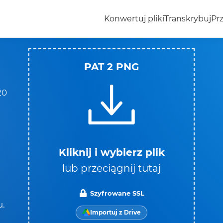
Konwertuj pliki
Transkrybuj
Prz
PAT 2 PNG
20
Kliknij i wybierz plik
lub przeciągnij tutaj
Szyfrowane SSL
u.
Importuj z Drive