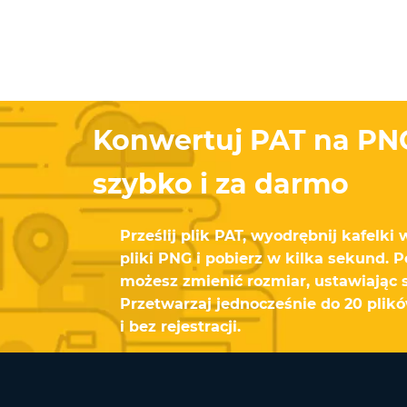
Konwertuj PAT na PNG
szybko i za darmo
Prześlij plik PAT, wyodrębnij kafelki
pliki PNG i pobierz w kilka sekund. 
możesz zmienić rozmiar, ustawiając 
Przetwarzaj jednocześnie do 20 pli
i bez rejestracji.