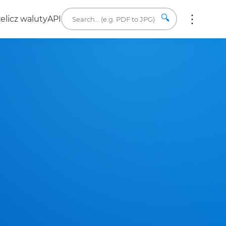
🔍
elicz waluty
API