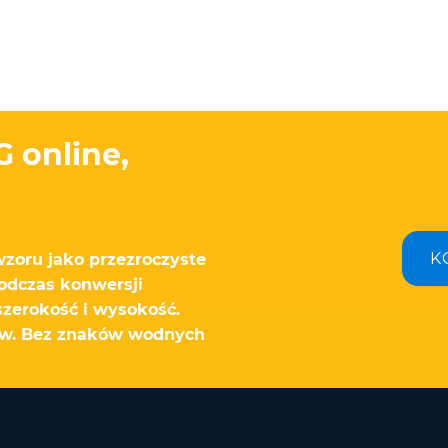
 online,
K
 wzoru jako przezroczyste
Podczas konwersji
szerokość i wysokość.
ków. Bez znaków wodnych