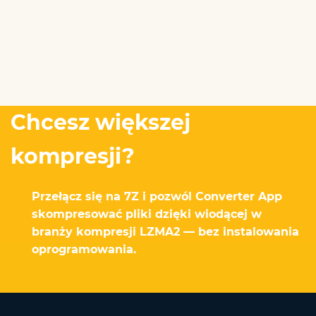
Chcesz większej
kompresji?
Przełącz się na 7Z i pozwól Converter App
skompresować pliki dzięki wiodącej w
branży kompresji LZMA2 — bez instalowania
oprogramowania.