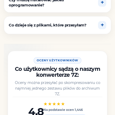
oprogramowanie?
Co dzieje się z plikami, które przesyłam?
OCENY UŻYTKOWNIKÓW
Co użytkownicy sądzą o naszym
konwerterze 7Z:
Oceny można przesyłać po skompresowaniu co
najmniej jednego zestawu plików do archiwum
7Z.
★★★★★
4.8
Na podstawie ocen 1,446