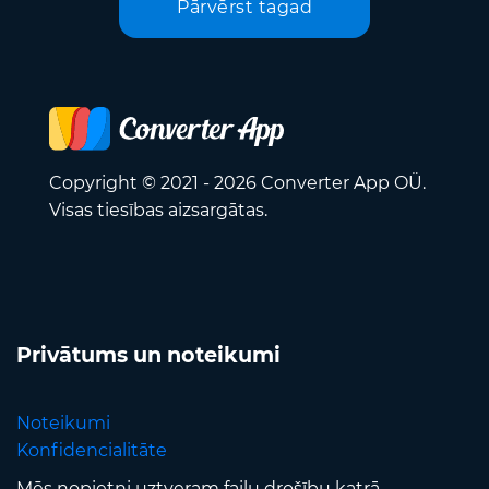
Pārvērst tagad
Copyright © 2021 - 2026 Converter App OÜ.
Visas tiesības aizsargātas.
Privātums un noteikumi
Noteikumi
Konfidencialitāte
Mēs nopietni uztveram failu drošību katrā