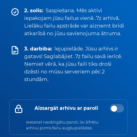
2. solis:
Saspiešana. Mēs aktīvi
iepakojam jūsu failus vienā .7z arhīvā.
Lielāku failu apstrāde var aizņemt brīdi
atkarībā no jūsu savienojuma ātruma.
3. darbība:
lejupielāde. Jūsu arhīvs ir
gatavs! Saglabājiet .7z failu savā ierīcē.
Ņemiet vērā, ka jūsu faili tiks droši
dzēsti no mūsu serveriem pēc 2
stundām.
Aizsargāt arhīvu ar paroli
Iestatiet neobligātu paroli, lai šifrētu
arhīvu pirms failu augšupielādes.