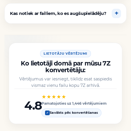
Kas notiek ar failiem, ko es augšupielādēju?
LIETOTĀJU VĒRTĒJUMI
Ko lietotāji domā par mūsu 7Z
konvertētāju:
Vērtējumus var iesniegt, tiklīdz esat saspiedis
vismaz vienu failu kopu 7Z arhīvā.
★★★★★
4.8
Pamatojoties uz 1,446 vērtējumiem
Savākts pēc konvertēšanas
✓