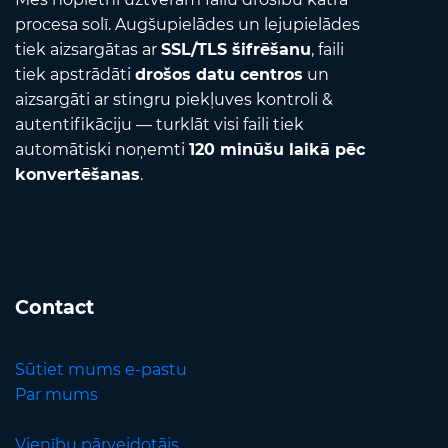
procesa solī. Augšupielādes un lejupielādes
tiek aizsargātas ar
SSL/TLS šifrēšanu
, faili
tiek apstrādāti
drošos datu centros
un
aizsargāti ar stingru piekļuves kontroli &
autentifikāciju — turklāt visi faili tiek
automātiski noņemti
120 minūšu laikā pēc
konvertēšanas
.
Contact
Sūtiet mums e-pastu
Par mums
Vienību pārveidotājs