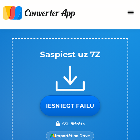
Saspiest uz 7Z
IESNIEGT FAILU
SSL šifrēts
Importēt no Drive