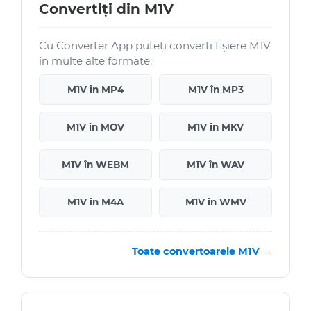
Convertiți din M1V
Cu Converter App puteți converti fișiere M1V
în multe alte formate:
M1V în MP4
M1V în MP3
M1V în MOV
M1V în MKV
M1V în WEBM
M1V în WAV
M1V în M4A
M1V în WMV
Toate convertoarele M1V →