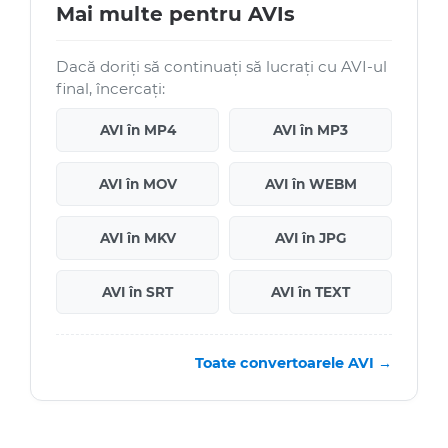
Mai multe pentru AVIs
Dacă doriți să continuați să lucrați cu AVI-ul
final, încercați:
AVI în MP4
AVI în MP3
AVI în MOV
AVI în WEBM
AVI în MKV
AVI în JPG
AVI în SRT
AVI în TEXT
Toate convertoarele AVI →