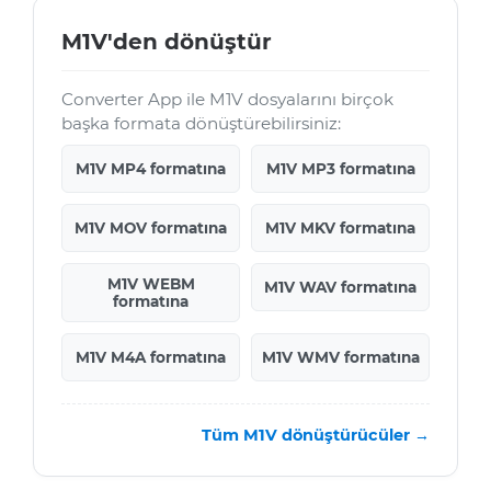
M1V'den dönüştür
Converter App ile M1V dosyalarını birçok
başka formata dönüştürebilirsiniz:
M1V MP4 formatına
M1V MP3 formatına
M1V MOV formatına
M1V MKV formatına
M1V WEBM
M1V WAV formatına
formatına
M1V M4A formatına
M1V WMV formatına
Tüm M1V dönüştürücüler →