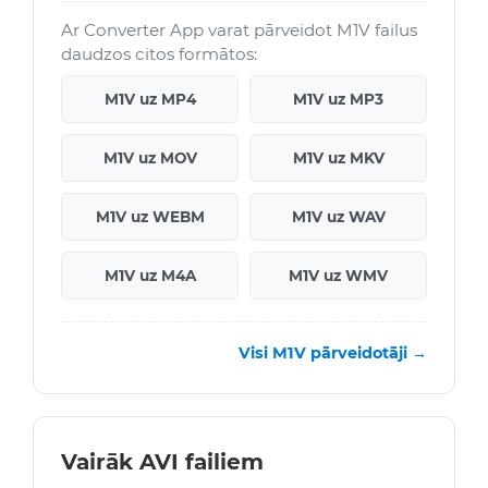
Ar Converter App varat pārveidot M1V failus
daudzos citos formātos:
M1V uz MP4
M1V uz MP3
M1V uz MOV
M1V uz MKV
M1V uz WEBM
M1V uz WAV
M1V uz M4A
M1V uz WMV
Visi M1V pārveidotāji →
Vairāk AVI failiem