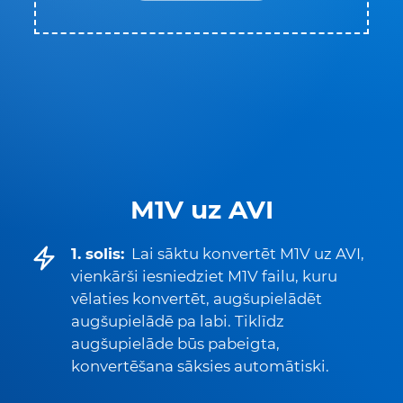
M1V uz AVI
1. solis:
Lai sāktu konvertēt M1V uz AVI,
vienkārši iesniedziet M1V failu, kuru
vēlaties konvertēt, augšupielādēt
augšupielādē pa labi. Tiklīdz
augšupielāde būs pabeigta,
konvertēšana sāksies automātiski.