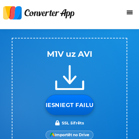
M1V uz AVI
IESNIEGT FAILU
SSL šifrēts
Importēt no Drive