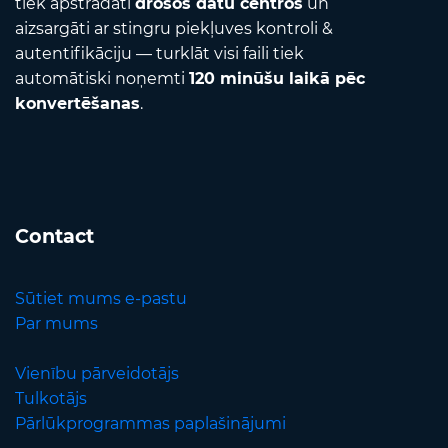
tiek apstrādāti
drošos datu centros
un
aizsargāti ar stingru piekļuves kontroli &
autentifikāciju — turklāt visi faili tiek
automātiski noņemti
120 minūšu laikā pēc
konvertēšanas
.
Contact
Sūtiet mums e-pastu
Par mums
Vienību pārveidotājs
Tulkotājs
Pārlūkprogrammas paplašinājumi