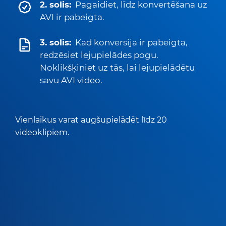
2. solis:
Pagaidiet, līdz konvertēšana uz
AVI ir pabeigta.
3. solis:
Kad konversija ir pabeigta,
redzēsiet lejupielādes pogu.
Noklikšķiniet uz tās, lai lejupielādētu
savu AVI video.
Vienlaikus varat augšupielādēt līdz 20
videoklipiem.