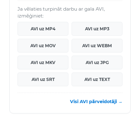
Ja vēlaties turpināt darbu ar gala AVI,
izmēģiniet:
AVI uz MP4
AVI uz MP3
AVI uz MOV
AVI uz WEBM
AVI uz MKV
AVI uz JPG
AVI uz SRT
AVI uz TEXT
Visi AVI pārveidotāji →