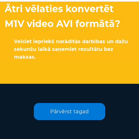
Ātri vēlaties konvertēt
M1V video AVI formātā?
Veiciet iepriekš norādītās darbības un dažu
sekunžu laikā saņemiet rezultātu bez
maksas.
Pārvērst tagad