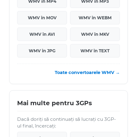
WMV în MP4
WMV în MP3
WMV în MOV
WMV în WEBM
WMV în AVI
WMV în MKV
WMV în JPG
WMV în TEXT
Toate convertoarele WMV →
Mai multe pentru 3GPs
Dacă doriți să continuați să lucrați cu 3GP-
ul final, încercați: