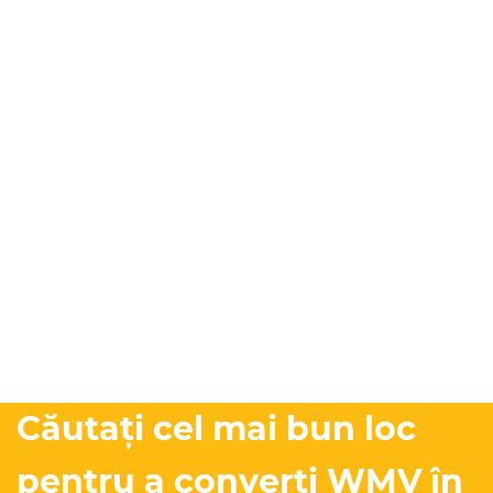
Căutați cel mai bun loc
pentru a converti WMV în