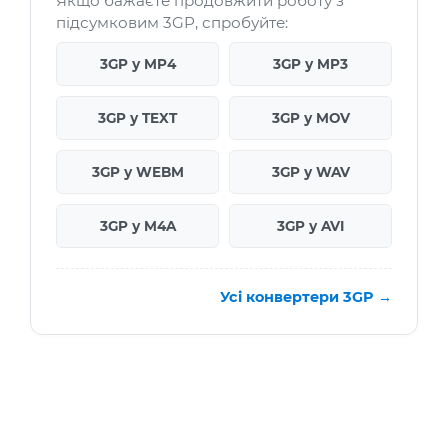
Якщо бажаєте продовжити роботу з
підсумковим 3GP, спробуйте:
3GP у MP4
3GP у MP3
3GP у TEXT
3GP у MOV
3GP у WEBM
3GP у WAV
3GP у M4A
3GP у AVI
Усі конвертери 3GP →