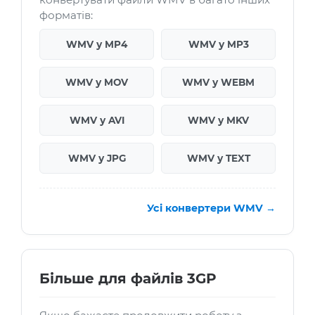
форматів:
WMV у MP4
WMV у MP3
WMV у MOV
WMV у WEBM
WMV у AVI
WMV у MKV
WMV у JPG
WMV у TEXT
Усі конвертери WMV →
Більше для файлів 3GP