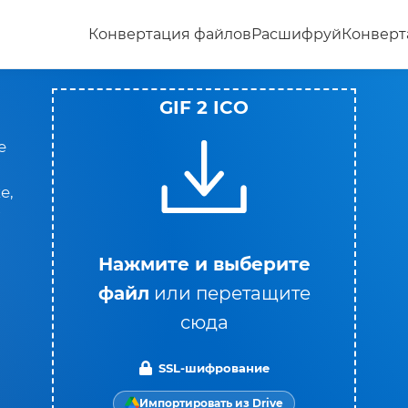
Конвертация файлов
Расшифруй
Конверт
GIF 2 ICO
е
е,
Нажмите и выберите
файл
или перетащите
сюда
SSL-шифрование
Импортировать из Drive