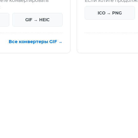
ете конвертировать
Если хотите продолжи
:
ICO → PNG
GIF → HEIC
Все конвертеры GIF →