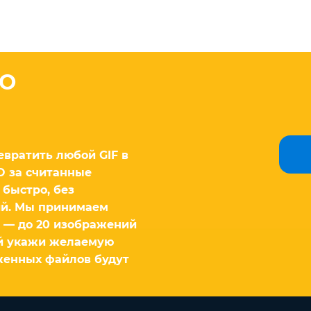
CO
евратить любой GIF в
O за считанные
 быстро, без
ий. Мы принимаем
 — до 20 изображений
ей укажи желаемую
женных файлов будут