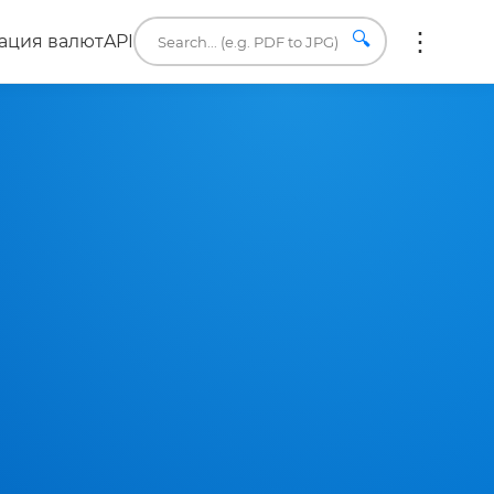
🔍
ация валют
API