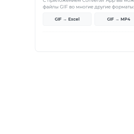
С приложением Converter App вы мож
файлы GIF во многие другие форматы
GIF → Excel
GIF → MP4