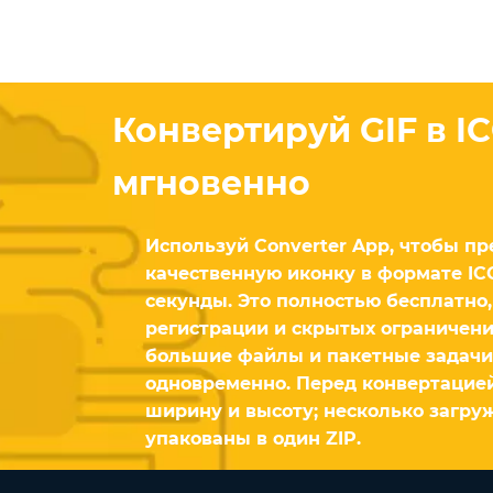
Конвертируй GIF в I
мгновенно
Используй Converter App, чтобы пр
качественную иконку в формате IC
секунды. Это полностью бесплатно,
регистрации и скрытых ограничен
большие файлы и пакетные задачи
одновременно. Перед конвертаци
ширину и высоту; несколько загру
упакованы в один ZIP.