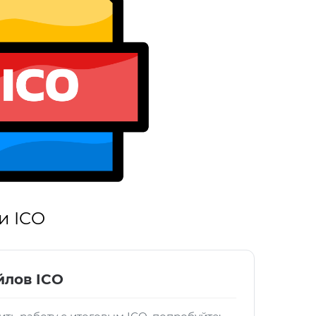
и ICO
йлов ICO