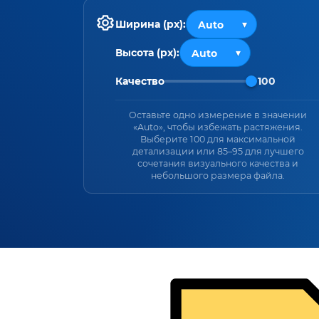
Ширина (px):
Высота (px):
Качество
100
Оставьте одно измерение в значении
«Auto», чтобы избежать растяжения.
Выберите 100 для максимальной
детализации или 85–95 для лучшего
сочетания визуального качества и
небольшого размера файла.