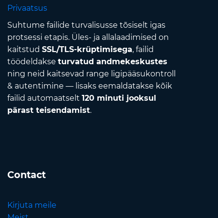
Privaatsus
Suhtume failide turvalisusse tõsiselt igas
protsessi etapis. Üles- ja allalaadimised on
kaitstud
SSL/TLS-krüptimisega
, failid
töödeldakse
turvatud andmekeskustes
ning neid kaitsevad range ligipääsukontroll
& autentimine — lisaks eemaldatakse kõik
failid automaatselt
120 minuti jooksul
pärast teisendamist
.
Contact
Kirjuta meile
Meist