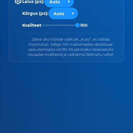
Laius (px):
Kõrgus (px):
Kvaliteet
100
Jätke üks mõõde valikule „Auto”, et vältida
moonutusi. Valige 100 maksimaalse detailsuse
saavutamiseks või 85–95 parimaks tasakaaluks
visuaalse kvaliteedi ja väiksema failimahu vahel.