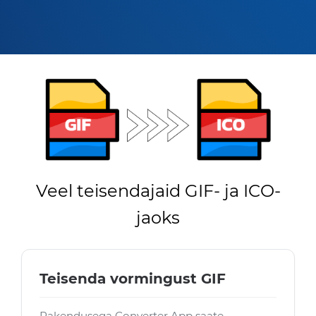
Veel teisendajaid GIF- ja ICO-
jaoks
Teisenda vormingust GIF
Rakendusega Converter App saate