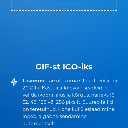
GIF-st ICO-iks
1. samm:
Lae üles oma GIF-pilt või kuni
20 GIFi. Kasuta allolevaid seadeid, et
valida ikooni laius ja kõrgus, näiteks 16,
32, 48, 128 või 256 pikslit. Suured failid
on teretulnud. Kohe kui üleslaadimine
lõpeb, algab teisendamine
automaatselt.