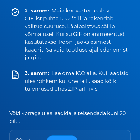
2. samm:
Meie konverter loob su
GIF‑ist puhta ICO‑faili ja rakendab
valitud suuruse. Läbipaistvus säilib
võimalusel. Kui su GIF on animeeritud,
kasutatakse ikooni jaoks esimest
kaadrit. Sa võid töötluse ajal edenemist
jälgida.
3. samm:
Lae oma ICO alla. Kui laadisid
üles rohkem kui ühe faili, saad kõik
tulemused ühes ZIP-arhiivis.
Võid korraga üles laadida ja teisendada kuni 20
pilti.