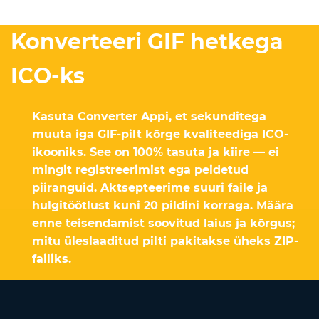
Konverteeri GIF hetkega
ICO-ks
Kasuta Converter Appi, et sekunditega
muuta iga GIF-pilt kõrge kvaliteediga ICO-
ikooniks. See on 100% tasuta ja kiire — ei
mingit registreerimist ega peidetud
piiranguid. Aktsepteerime suuri faile ja
hulgitöötlust kuni 20 pildini korraga. Määra
enne teisendamist soovitud laius ja kõrgus;
mitu üleslaaditud pilti pakitakse üheks ZIP-
failiks.