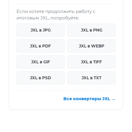
Если хотите продолжить работу с
итоговым JXL, попробуйте:
JXL в JPG
JXL в PNG
JXL в PDF
JXL в WEBP
JXL в GIF
JXL в TIFF
JXL в PSD
JXL в TXT
Все конвертеры JXL →