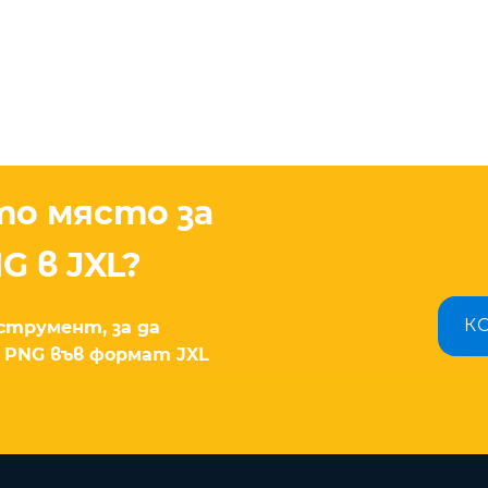
то място за
G в JXL?
К
струмент, за да
 PNG във формат JXL