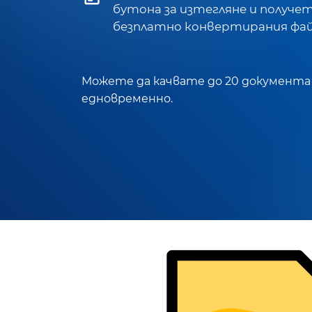
бутона за изтегляне и получе
безплатно конвертирания фай
Можете да качвате до 20 документа
едновременно.