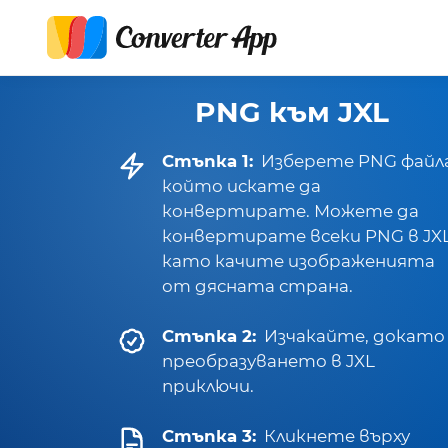
PNG към JXL
Стъпка 1:
Изберете PNG файла
който искате да
конвертирате. Можете да
конвертирате всеки PNG в JXL
като качите изображенията
от дясната страна.
Стъпка 2:
Изчакайте, докато
преобразуването в JXL
приключи.
Стъпка 3:
Кликнете върху