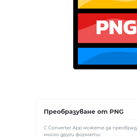
Преобразуване от PNG
С Converter App можете да преобра
много други формати: