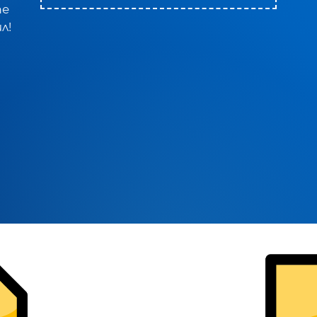
те
л!