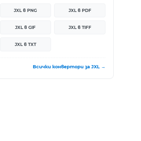
JXL в PNG
JXL в PDF
JXL в GIF
JXL в TIFF
JXL в TXT
Всички конвертори за JXL →