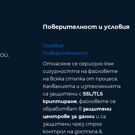
Поверителност и условия
Условия
Поверителност
 OÜ.
Отнасяме се сериозно към
сигурността на файловете
на всяка стъпка от процеса.
Качванията и изтеглянията
са защитени с
SSL/TLS
криптиране
, файловете се
обработват в
защитени
центрове за данни
и са
защитени чрез строг
контрол на достъпа &