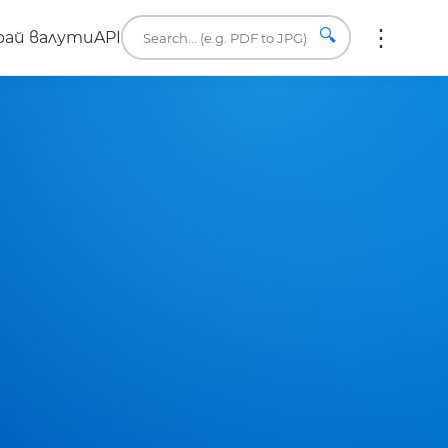
🔍
ай валути
API