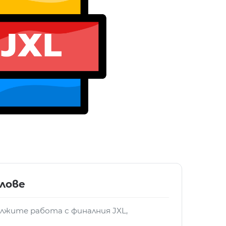
йлове
лжите работа с финалния JXL,