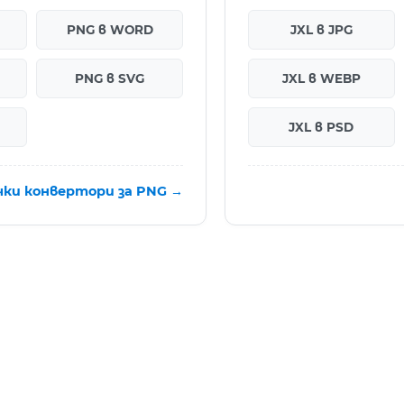
PNG в WORD
JXL в JPG
PNG в SVG
JXL в WEBP
JXL в PSD
чки конвертори за PNG →