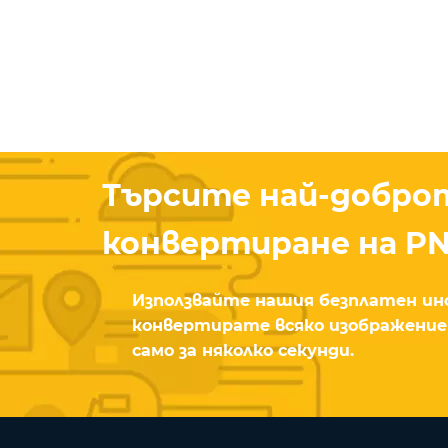
Търсите най-добро
конвертиране на PN
Използвайте нашия безплатен ин
конвертирате всяко изображение
само за няколко секунди.