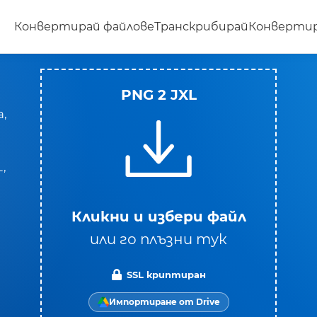
Конвертирай файлове
Транскрибирай
Конвертир
PNG 2 JXL
,
,
Кликни и избери файл
или го плъзни тук
SSL криптиран
Импортиране от Drive