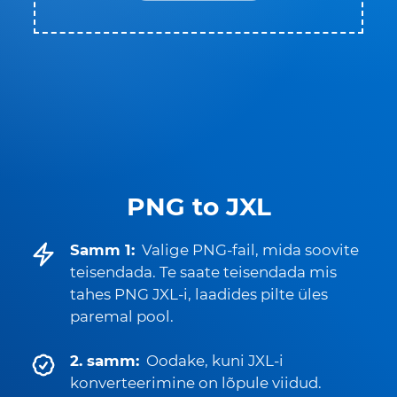
PNG to JXL
Samm 1:
Valige PNG-fail, mida soovite
teisendada. Te saate teisendada mis
tahes PNG JXL-i, laadides pilte üles
paremal pool.
2. samm:
Oodake, kuni JXL-i
konverteerimine on lõpule viidud.