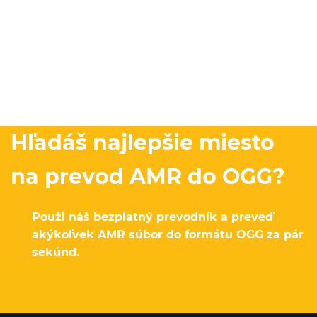
Hľadáš najlepšie miesto
na prevod AMR do OGG?
Použi náš bezplatný prevodník a preveď
akýkoľvek AMR súbor do formátu OGG za pár
sekúnd.