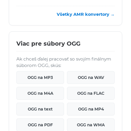
Všetky AMR konvertory →
Viac pre súbory OGG
Ak chceš ďalej pracovať so svojím finálnym
súborom OGG, skús:
OGG na MP3
OGG na WAV
OGG na M4A
OGG na FLAC
OGG na text
OGG na MP4
OGG na PDF
OGG na WMA