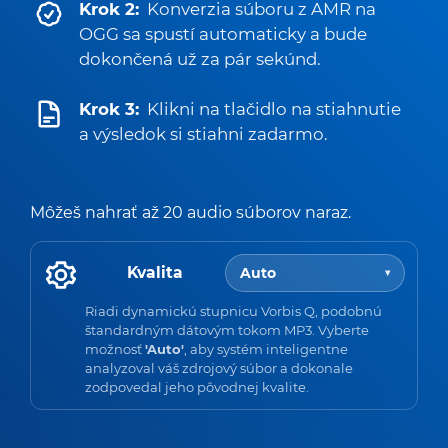
Krok 2:
Konverzia súboru z AMR na
OGG sa spustí automaticky a bude
dokončená už za pár sekúnd.
Krok 3:
Klikni na tlačidlo na stiahnutie
a výsledok si stiahni zadarmo.
Môžeš nahrať až 20 audio súborov naraz.
Kvalita
Auto
▾
Riadi dynamickú stupnicu Vorbis Q, podobnú
štandardným dátovým tokom MP3. Vyberte
možnosť
'Auto'
, aby systém inteligentne
analyzoval váš zdrojový súbor a dokonale
zodpovedal jeho pôvodnej kvalite.