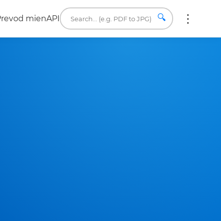
🔍
Prevod mien
API