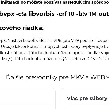
o inštalácii ho môžete používať nasledujúcim spôsob
ibvpx -c:a libvorbis -crf 10 -b:v 1M 
zového riadka:
vpx: Nastaví kodek videa na VP8 (pre VP9 použite libvpx-v
: Určuje faktor konštantnej rýchlosti, ktorý ovplyvňuje kv
osti súboru). Túto hodnotu môžete upraviť podľa svojich
 Mb/s). Túto hodnotu môžete zvýšiť alebo znížiť v závislo
Ďalšie prevodníky pre MKV a WEB
Viac pre súbor