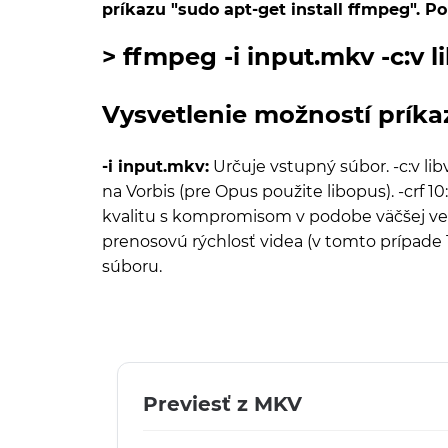
príkazu "sudo apt-get install ffmpeg". P
> ffmpeg -i input.mkv -c:
v l
Vysvetlenie možností príka
-i input.mkv:
Určuje vstupný súbor. -c:v lib
na Vorbis (pre Opus použite libopus). -crf 10
kvalitu s kompromisom v podobe väčšej veľk
prenosovú rýchlosť videa (v tomto prípade 1
súboru.
Previesť z MKV