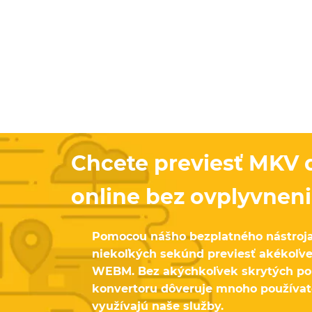
Chcete previesť MKV
online bez ovplyvneni
Pomocou nášho bezplatného nástroja
niekoľkých sekúnd previesť akékoľv
WEBM. Bez akýchkoľvek skrytých po
konvertoru dôveruje mnoho používate
využívajú naše služby.