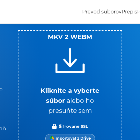
Prevod súborov
Prepíš
MKV 2 WEBM
e
Kliknite a vyberte
súbor
alebo ho
presuňte sem
Šifrované SSL
naň
Importovať z Drive