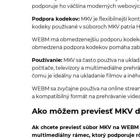
podporuje ho väčšina moderných webových 
Podpora kodekov:
MKV je flexibilnejší kon
kodeky používané v súboroch MKV patria H.
WEBM má obmedzenejšiu podporu kodekov. 
obmedzená podpora kodekov pomáha zabezp
Používanie:
MKV sa často používa na uklada
počítače, televízory a multimediálne prehrá
čomu je ideálny na ukladanie filmov a in
WEBM sa zvyčajne používa na online strea
a kompatibilný formát na prehrávanie vide
Ako môžem previesť MKV 
Ak chcete previesť súbor MKV na WEBM v
multimediálny rámec, ktorý podporuje 