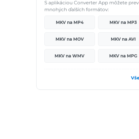
S aplikáciou Converter App môžete pre
mnohých ďalších formátov:
MKV na MP4
MKV na MP3
MKV na MOV
MKV na AVI
MKV na WMV
MKV na MPG
Vše