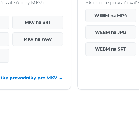
vádzať súbory MKV do
Ak chcete pokračovať 
WEBM na MP4
MKV na SRT
WEBM na JPG
MKV na WAV
WEBM na SRT
tky prevodníky pre MKV →