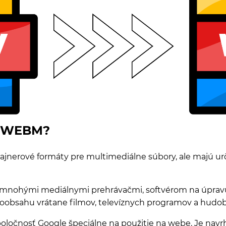
 a WEBM?
erové formáty pre multimediálne súbory, ale majú určit
mnohými mediálnymi prehrávačmi, softvérom na úpravu
oobsahu vrátane filmov, televíznych programov a hudob
oločnosť Google špeciálne na použitie na webe. Je navr