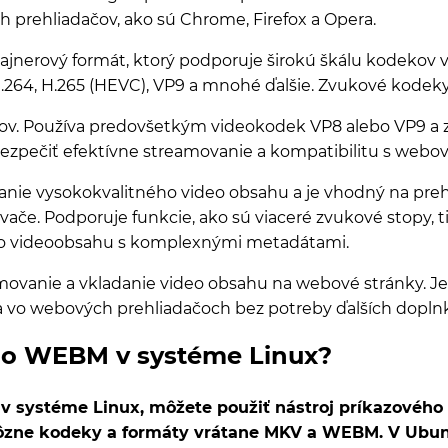
prehliadačov, ako sú Chrome, Firefox a Opera.
tajnerový formát, ktorý podporuje širokú škálu kodekov v
264, H.265 (HEVC), VP9 a mnohé ďalšie. Zvukové kodeky
Používa predovšetkým videokodek VP8 alebo VP9 a zv
ečiť efektívne streamovanie a kompatibilitu s webov
nie vysokokvalitného video obsahu a je vhodný na prehr
vače. Podporuje funkcie, ako sú viaceré zvukové stopy, ti
ého videoobsahu s komplexnými metadátami.
movanie a vkladanie video obsahu na webové stránky. J
a vo webových prehliadačoch bez potreby ďalších doplnk
do WEBM v systéme Linux?
 systéme Linux, môžete použiť nástroj príkazového
rôzne kodeky a formáty vrátane MKV a WEBM. V Ubun