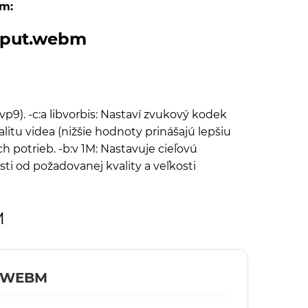
om:
output.webm
p9). -c:a libvorbis: Nastaví zvukový kodek
alitu videa (nižšie hodnoty prinášajú lepšiu
 potrieb. -b:v 1M: Nastavuje cieľovú
sti od požadovanej kvality a veľkosti
M
y WEBM