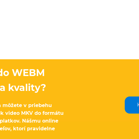
 do WEBM
a kvality?
 môžete v priebehu
ek video MKV do formátu
platkov. Nášmu online
ľov, ktorí pravidelne