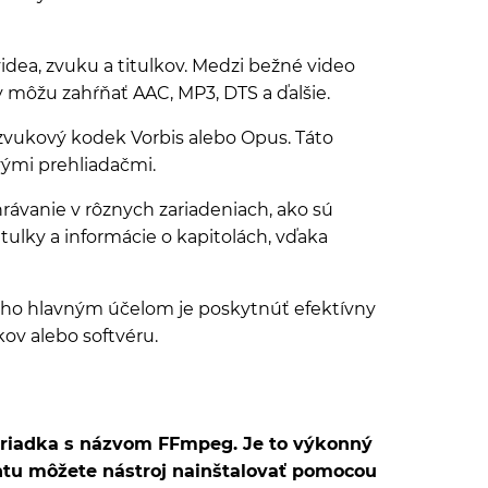
idea, zvuku a titulkov. Medzi bežné video
 môžu zahŕňať AAC, MP3, DTS a ďalšie.
ukový kodek Vorbis alebo Opus. Táto
ými prehliadačmi.
ávanie v rôznych zariadeniach, ako sú
tulky a informácie o kapitolách, vďaka
eho hlavným účelom je poskytnúť efektívny
ov alebo softvéru.
 riadka s názvom FFmpeg. Je to výkonný
tu môžete nástroj nainštalovať pomocou