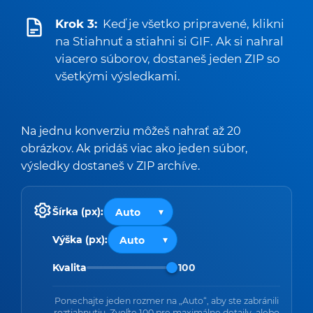
Krok 3:
Keď je všetko pripravené, klikni
na Stiahnuť a stiahni si GIF. Ak si nahral
viacero súborov, dostaneš jeden ZIP so
všetkými výsledkami.
Na jednu konverziu môžeš nahrať až 20
obrázkov. Ak pridáš viac ako jeden súbor,
výsledky dostaneš v ZIP archíve.
Šírka (px):
Výška (px):
Kvalita
100
Ponechajte jeden rozmer na „Auto“, aby ste zabránili
roztiahnutiu. Zvoľte 100 pre maximálne detaily, alebo