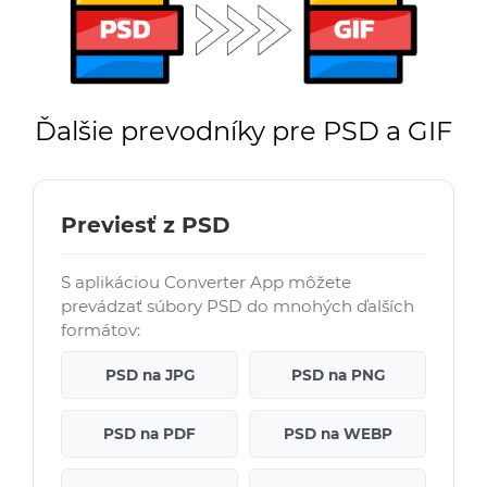
Ďalšie prevodníky pre PSD a GIF
Previesť z PSD
S aplikáciou Converter App môžete
prevádzať súbory PSD do mnohých ďalších
formátov:
PSD na JPG
PSD na PNG
PSD na PDF
PSD na WEBP