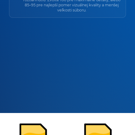
85–95 pre najlepší pomer vizuálnej kvality a menšej
veľkosti súboru.