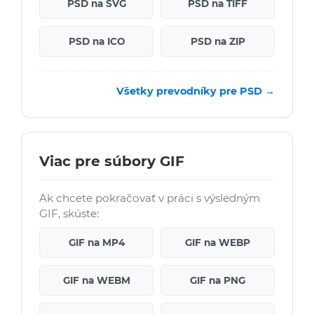
PSD na SVG
PSD na TIFF
PSD na ICO
PSD na ZIP
Všetky prevodníky pre PSD →
Viac pre súbory GIF
Ak chcete pokračovať v práci s výsledným
GIF, skúste:
GIF na MP4
GIF na WEBP
GIF na WEBM
GIF na PNG