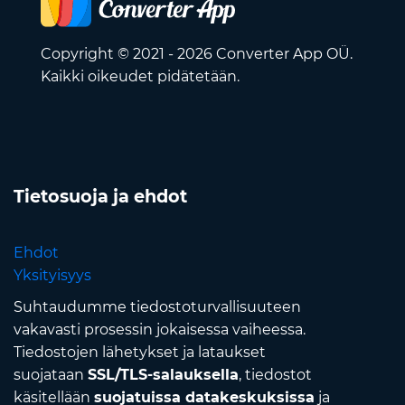
Copyright © 2021 - 2026 Converter App OÜ.
Kaikki oikeudet pidätetään.
Tietosuoja ja ehdot
Ehdot
Yksityisyys
Suhtaudumme tiedostoturvallisuuteen
vakavasti prosessin jokaisessa vaiheessa.
Tiedostojen lähetykset ja lataukset
suojataan
SSL/TLS-salauksella
, tiedostot
käsitellään
suojatuissa datakeskuksissa
ja