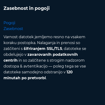
Zasebnost in pogoji
Pogoji
Zasebnost
Varnost datotek jemljemo resno na vsakem
koraku postopka. Nalaganja in prenosi so
zaščiteni s
šifriranjem SSL/TLS
, datoteke se
obdelujejo v
zavarovanih podatkovnih
centrih
in so zaščitene s strogim nadzorom
dostopa & avtentikacijo — poleg tega se vse
datoteke samodejno odstranijo v
120
minutah po pretvorbi
.