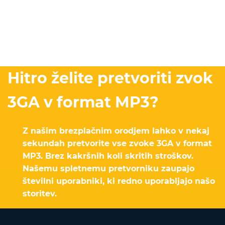
Hitro želite pretvoriti zvok
3GA v format MP3?
Z našim brezplačnim orodjem lahko v nekaj
sekundah pretvorite vse zvoke 3GA v format
MP3. Brez kakršnih koli skritih stroškov.
Našemu spletnemu pretvorniku zaupajo
številni uporabniki, ki redno uporabljajo našo
storitev.