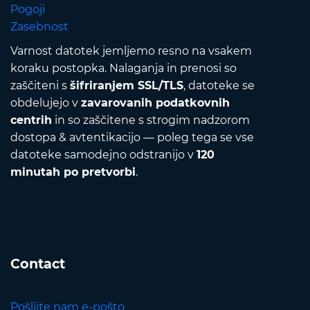
Pogoji
Zasebnost
Varnost datotek jemljemo resno na vsakem
koraku postopka. Nalaganja in prenosi so
zaščiteni s
šifriranjem SSL/TLS
, datoteke se
obdelujejo v
zavarovanih podatkovnih
centrih
in so zaščitene s strogim nadzorom
dostopa & avtentikacijo — poleg tega se vse
datoteke samodejno odstranijo v
120
minutah po pretvorbi
.
Contact
Pošljite nam e-pošto