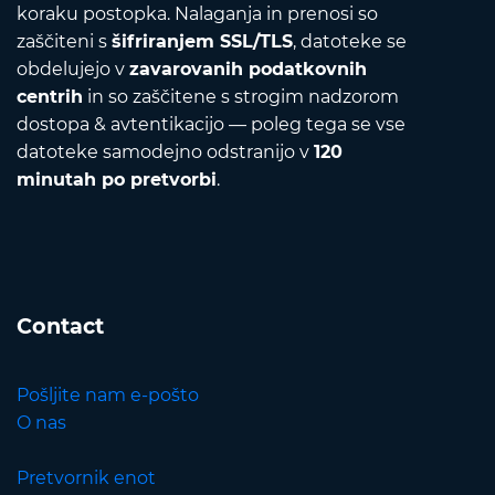
koraku postopka. Nalaganja in prenosi so
zaščiteni s
šifriranjem SSL/TLS
, datoteke se
obdelujejo v
zavarovanih podatkovnih
centrih
in so zaščitene s strogim nadzorom
dostopa & avtentikacijo — poleg tega se vse
datoteke samodejno odstranijo v
120
minutah po pretvorbi
.
Contact
Pošljite nam e-pošto
O nas
Pretvornik enot