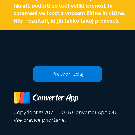
hkrati, podprti so tudi veliki prenosi, in
spremeni velikost z vnosom širine in višine.
Hitri rezultati, ki jih lahko takoj preneseš.
Pretvori zdaj
Copyright © 2021 - 2026 Converter App OÜ.
Vse pravice pridržane.