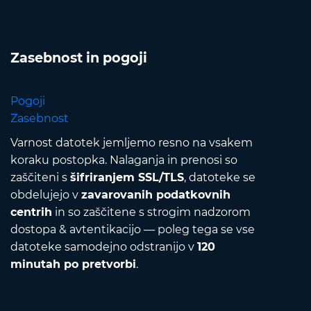
Zasebnost in pogoji
Pogoji
Zasebnost
Varnost datotek jemljemo resno na vsakem
koraku postopka. Nalaganja in prenosi so
zaščiteni s
šifriranjem SSL/TLS
, datoteke se
obdelujejo v
zavarovanih podatkovnih
centrih
in so zaščitene s strogim nadzorom
dostopa & avtentikacijo — poleg tega se vse
datoteke samodejno odstranijo v
120
minutah po pretvorbi
.