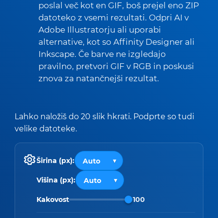
poslal več kot en GIF, boš prejel eno ZIP
datoteko z vsemi rezultati. Odpri AI v
Adobe Illustratorju ali uporabi
alternative, kot so Affinity Designer ali
Inkscape. Če barve ne izgledajo
pravilno, pretvori GIF v RGB in poskusi
znova za natančnejši rezultat.
Lahko naložiš do 20 slik hkrati. Podprte so tudi
velike datoteke.
Širina (px):
Višina (px):
Kakovost
100