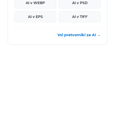
AI v WEBP
AI v PSD
AI v EPS
AI v TIFF
Vsi pretvorniki za AI →