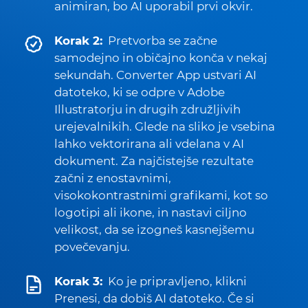
animiran, bo AI uporabil prvi okvir.
Korak 2:
Pretvorba se začne
samodejno in običajno konča v nekaj
sekundah. Converter App ustvari AI
datoteko, ki se odpre v Adobe
Illustratorju in drugih združljivih
urejevalnikih. Glede na sliko je vsebina
lahko vektorirana ali vdelana v AI
dokument. Za najčistejše rezultate
začni z enostavnimi,
visokokontrastnimi grafikami, kot so
logotipi ali ikone, in nastavi ciljno
velikost, da se izogneš kasnejšemu
povečevanju.
Korak 3:
Ko je pripravljeno, klikni
Prenesi, da dobiš AI datoteko. Če si