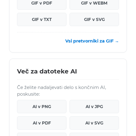
GIF v PDF
GIF v WEBM
GIF v TXT
GIF v SVG
Vsi pretvorniki za GIF →
Več za datoteke AI
Če želite nadaljevati delo s končnim AI,
poskusite:
AI v PNG
AI v JPG
AI v PDF
AI v SVG