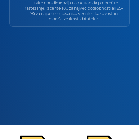
Pustite eno dimenzijo na »Auto«, da preprečite
raztezanje. Izberite 100 za največ podrobnosti ali 85–
95 za najboljšo mešanico vizualne kakovosti in
manjše velikosti datoteke.