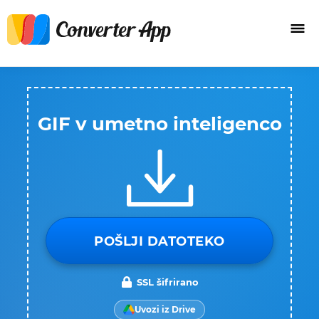
GIF v umetno inteligenco
POŠLJI DATOTEKO
SSL šifrirano
Uvozi iz Drive