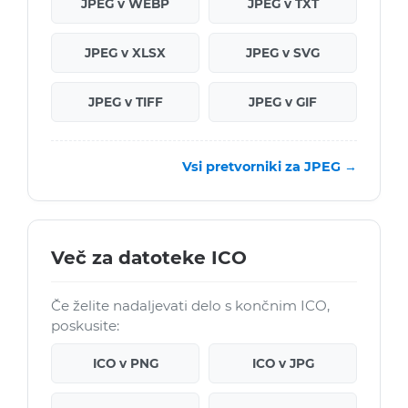
JPEG v WEBP
JPEG v TXT
JPEG v XLSX
JPEG v SVG
JPEG v TIFF
JPEG v GIF
Vsi pretvorniki za JPEG →
Več za datoteke ICO
Če želite nadaljevati delo s končnim ICO,
poskusite:
ICO v PNG
ICO v JPG