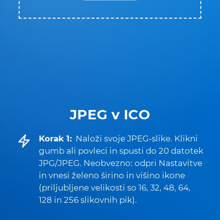
JPEG v ICO
Korak 1:
Naloži svoje JPEG-slike. Klikni
gumb ali povleci in spusti do 20 datotek
JPG/JPEG. Neobvezno: odpri Nastavitve
in vnesi želeno širino in višino ikone
(priljubljene velikosti so 16, 32, 48, 64,
128 in 256 slikovnih pik).