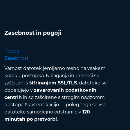
Zasebnost in pogoji
Pogoji
Zasebnost
Varnost datotek jemljemo resno na vsakem
koraku postopka. Nalaganja in prenosi so
zaščiteni s
šifriranjem SSL/TLS
, datoteke se
obdelujejo v
zavarovanih podatkovnih
centrih
in so zaščitene s strogim nadzorom
dostopa & avtentikacijo — poleg tega se vse
datoteke samodejno odstranijo v
120
minutah po pretvorbi
.