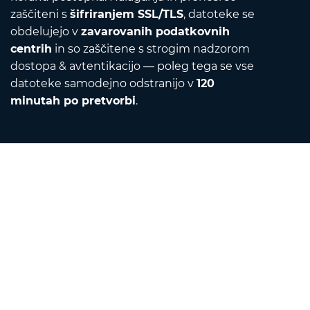
zaščiteni s
šifriranjem SSL/TLS
, datoteke se
obdelujejo v
zavarovanih podatkovnih
centrih
in so zaščitene s strogim nadzorom
dostopa & avtentikacijo — poleg tega se vse
datoteke samodejno odstranijo v
120
minutah po pretvorbi
.
Contact
Pošljite nam e-pošto
O nas
Pretvornik enot
Prevajalnik