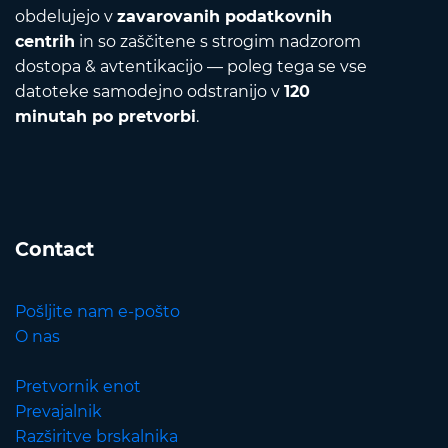
obdelujejo v
zavarovanih podatkovnih
centrih
in so zaščitene s strogim nadzorom
dostopa & avtentikacijo — poleg tega se vse
datoteke samodejno odstranijo v
120
minutah po pretvorbi
.
Contact
Pošljite nam e-pošto
O nas
Pretvornik enot
Prevajalnik
Razširitve brskalnika