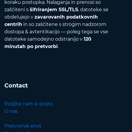
koraku postopka. Nalaganja in prenosi so
zaščiteni s
šifriranjem SSL/TLS
, datoteke se
obdelujejo v
zavarovanih podatkovnih
centrih
in so zaščitene s strogim nadzorom
dostopa & avtentikacijo — poleg tega se vse
datoteke samodejno odstranijo v
120
minutah po pretvorbi
.
Contact
Pošljite nam e-pošto
O nas
Pretvornik enot