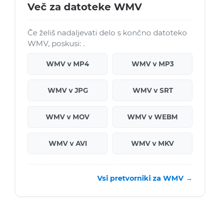
Več za datoteke WMV
Če želiš nadaljevati delo s končno datoteko
WMV, poskusi: .
WMV v MP4
WMV v MP3
WMV v JPG
WMV v SRT
WMV v MOV
WMV v WEBM
WMV v AVI
WMV v MKV
Vsi pretvorniki za WMV →