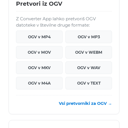
Pretvori iz OGV
Z Converter App lahko pretvoriš OGV
datoteke v številne druge formate:
OGV v MP4
OGV v MP3
OGV v MOV
OGV v WEBM
OGV v MKV
OGV v WAV
OGV v M4A
OGV v TEXT
Vsi pretvorniki za OGV →