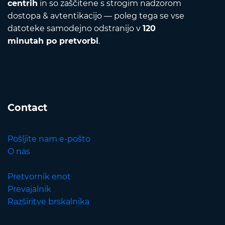
centrih
in so zaščitene s strogim nadzorom
dostopa & avtentikacijo — poleg tega se vse
datoteke samodejno odstranijo v
120
minutah po pretvorbi
.
Contact
Pošljite nam e-pošto
O nas
Pretvornik enot
Prevajalnik
Razširitve brskalnika