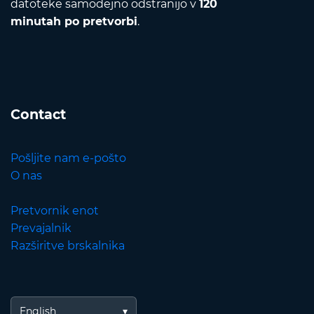
datoteke samodejno odstranijo v
120
minutah po pretvorbi
.
Contact
Pošljite nam e-pošto
O nas
Pretvornik enot
Prevajalnik
Razširitve brskalnika
English