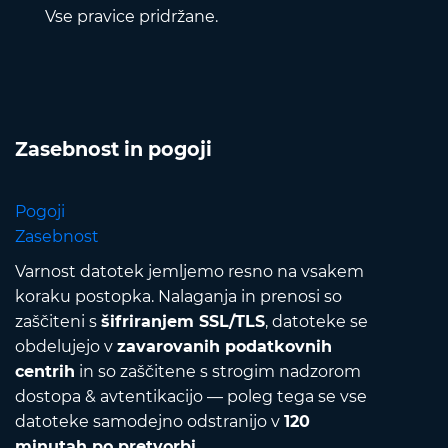
Vse pravice pridržane.
Zasebnost in pogoji
Pogoji
Zasebnost
Varnost datotek jemljemo resno na vsakem
koraku postopka. Nalaganja in prenosi so
zaščiteni s
šifriranjem SSL/TLS
, datoteke se
obdelujejo v
zavarovanih podatkovnih
centrih
in so zaščitene s strogim nadzorom
dostopa & avtentikacijo — poleg tega se vse
datoteke samodejno odstranijo v
120
minutah po pretvorbi
.