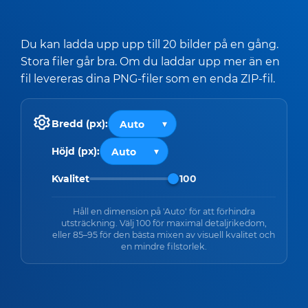
Du kan ladda upp upp till 20 bilder på en gång.
Stora filer går bra. Om du laddar upp mer än en
fil levereras dina PNG-filer som en enda ZIP-fil.
Bredd (px):
Höjd (px):
Kvalitet
100
Håll en dimension på 'Auto' för att förhindra
utsträckning. Välj 100 för maximal detaljrikedom,
eller 85–95 för den bästa mixen av visuell kvalitet och
en mindre filstorlek.