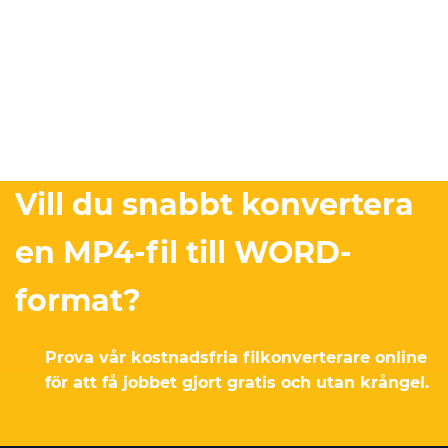
Vill du snabbt konvertera
en MP4-fil till WORD-
format?
Prova vår kostnadsfria filkonverterare online
för att få jobbet gjort gratis och utan krångel.