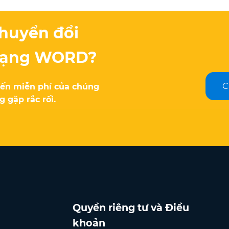
huyển đổi
 dạng WORD?
C
uyến miễn phí của chúng
 gặp rắc rối.
Quyền riêng tư và Điều
khoản