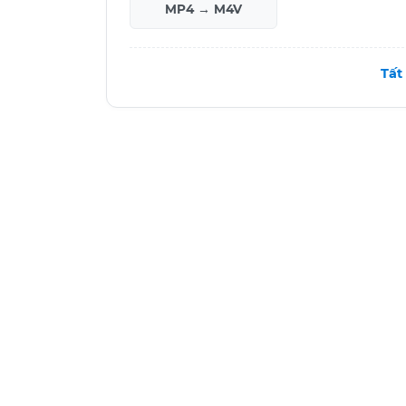
MP4 → M4V
Tất