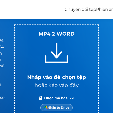
Chuyển đổi tệp
Phiên 
MP4 2 WORD
P4
P4
h
i
 sẽ
Nhấp vào để chọn tệp
hoặc kéo vào đây
i
sẽ
Được mã hóa SSL
Nhập từ Drive