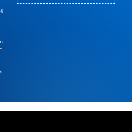
để
ạn
ăn
s