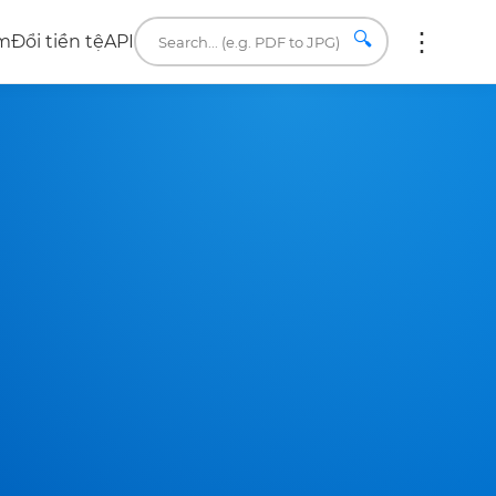
🔍
âm
Đổi tiền tệ
API