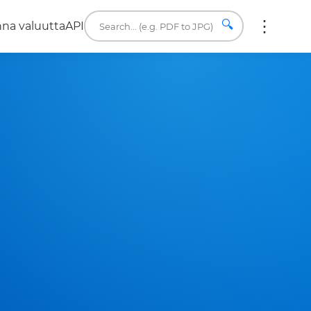
🔍
na valuutta
API