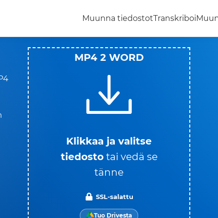
Muunna tiedostot
Transkriboi
Muun
MP4 2 WORD
P4
n
Klikkaa ja valitse
tiedosto
tai vedä se
tänne
SSL-salattu
Tuo Drivesta