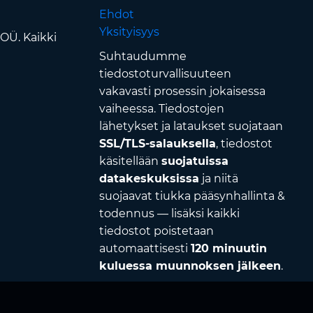
Ehdot
Yksityisyys
OÜ. Kaikki
Suhtaudumme
tiedostoturvallisuuteen
vakavasti prosessin jokaisessa
vaiheessa. Tiedostojen
lähetykset ja lataukset suojataan
SSL/TLS-salauksella
, tiedostot
käsitellään
suojatuissa
datakeskuksissa
ja niitä
suojaavat tiukka pääsynhallinta &
todennus — lisäksi kaikki
tiedostot poistetaan
automaattisesti
120 minuutin
kuluessa muunnoksen jälkeen
.