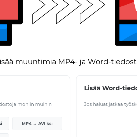
isää muuntimia MP4- ja Word-tiedosto
Lisää Word-tiedo
edostoja moniin muihin
Jos haluat jatkaa työsk
i
MP4 → AVI ksi