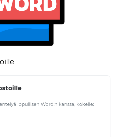
ille
stoille
entelyä lopullisen Word:n kanssa, kokeile: