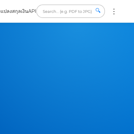
🔍
ง
แปลงสกุลเงิน
API