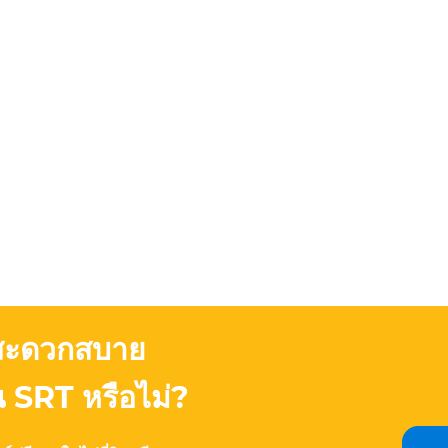
สะดวกสบาย
 SRT หรือไม่?