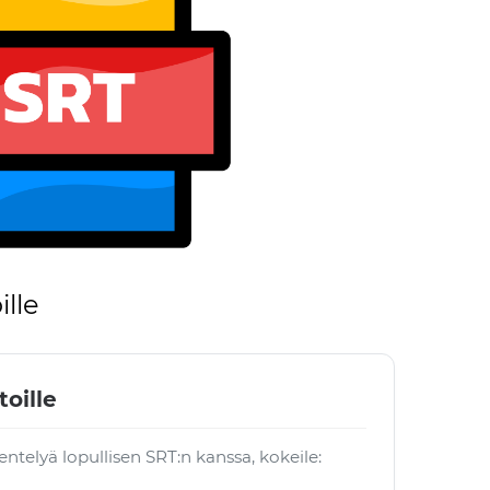
lle
toille
entelyä lopullisen SRT:n kanssa, kokeile: