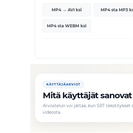
MP4 → AVI ksi
MP4 sta MP3 ks
MP4 sta WEBM ksi
KÄYTTÄJÄARVIOT
Mitä käyttäjät sanova
Arvostelun voi jättää, kun SRT tekstitykse
videosta.