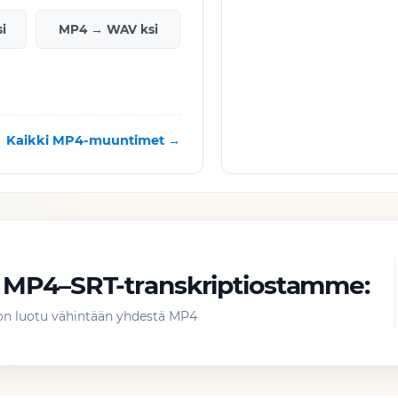
i
MP4 → WAV ksi
Kaikki MP4-muuntimet →
t MP4–SRT-transkriptiostamme:
t on luotu vähintään yhdestä MP4