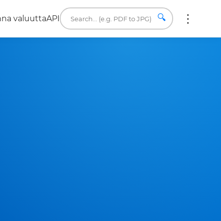
🔍
na valuutta
API