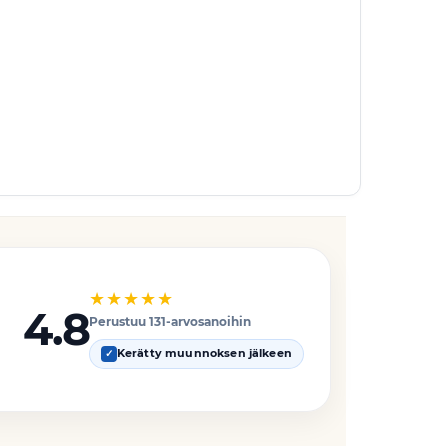
★★★★★
4.8
Perustuu 131-arvosanoihin
Kerätty muunnoksen jälkeen
✓