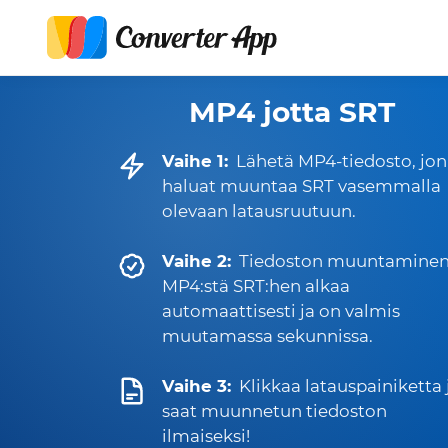
MP4 jotta SRT
Vaihe 1:
Lähetä MP4-tiedosto, jo
haluat muuntaa SRT vasemmalla
olevaan latausruutuun.
Vaihe 2:
Tiedoston muuntamine
MP4:stä SRT:hen alkaa
automaattisesti ja on valmis
muutamassa sekunnissa.
Vaihe 3:
Klikkaa latauspainiketta 
saat muunnetun tiedoston
ilmaiseksi!