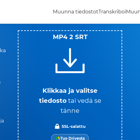
Muunna tiedostot
Transkriboi
Muun
MP4 2 SRT
nka
n
Klikkaa ja valitse
tiedosto
tai vedä se
tänne
ja
SSL-salattu
Tuo Drivesta