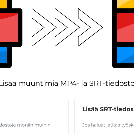
Lisää muuntimia MP4- ja SRT-tiedostoi
Lisää SRT-tiedos
edostoja moniin muihin
Jos haluat jatkaa työsk