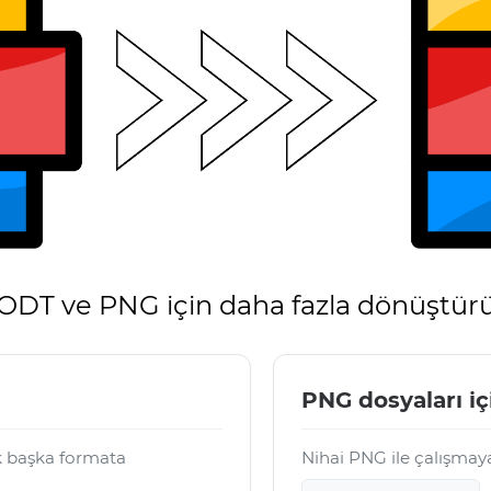
ODT ve PNG için daha fazla dönüştür
PNG dosyaları iç
k başka formata
Nihai PNG ile çalışmay