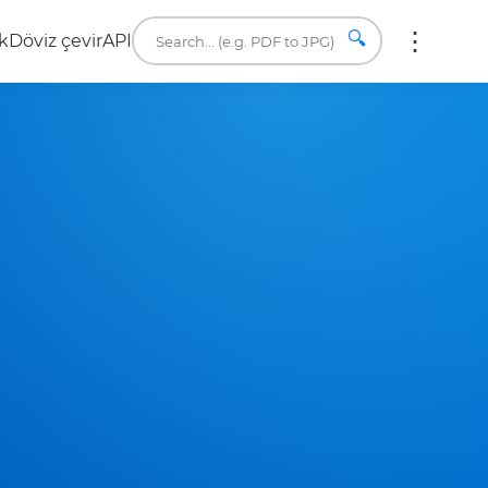
🔍
k
Döviz çevir
API