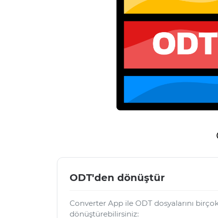
ODT'den dönüştür
Converter App ile ODT dosyalarını birço
dönüştürebilirsiniz: