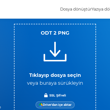
Dosya dönüştür
Yazıya dö
ODT 2 PNG
Tıklayıp dosya seçin
veya buraya sürükleyin
SSL Şifreli
Drive'dan içe aktar
e