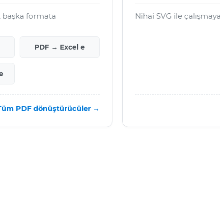
k başka formata
Nihai SVG ile çalışmay
PDF → Excel e
e
Tüm PDF dönüştürücüler →