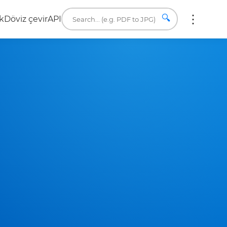
🔍
k
Döviz çevir
API