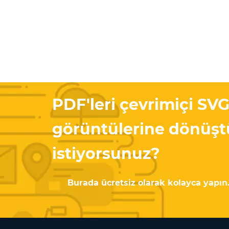
PDF'leri çevrimiçi SV
görüntülerine dönüş
istiyorsunuz?
Burada ücretsiz olarak kolayca yapın