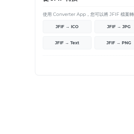
使用 Converter App，您可以將 JFIF 
JFIF → ICO
JFIF → JPG
JFIF → Text
JFIF → PNG