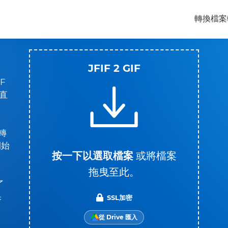
轉換檔案
JFIF 2 GIF
F
直
轉
開始
按一下以選取檔案
或將檔案
拖曳至此。
了
果
SSL加密
從 Drive 匯入