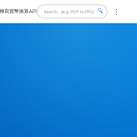
🔍
轉寫
貨幣換算
API