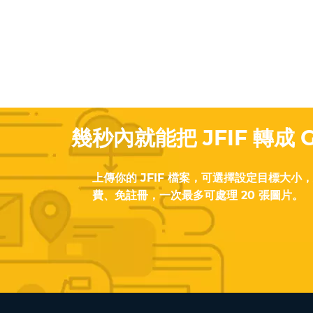
幾秒內就能把 JFIF 轉成 G
上傳你的 JFIF 檔案，可選擇設定目標大小，
費、免註冊，一次最多可處理 20 張圖片。