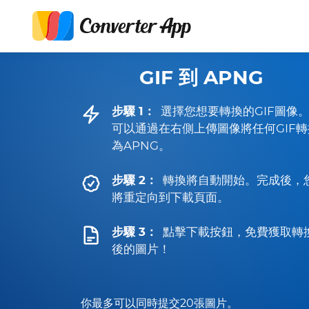
GIF 到 APNG
步驟 1：
選擇您想要轉換的GIF圖像
可以通過在右側上傳圖像將任何GIF轉
為APNG。
步驟 2：
轉換將自動開始。完成後，
將重定向到下載頁面。
步驟 3：
點擊下載按鈕，免費獲取轉
後的圖片！
你最多可以同時提交20張圖片。