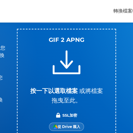
轉換檔案
GIF 2 APNG
。您
換
您
按一下以選取檔案
或將檔案
拖曳至此。
換
SSL加密
從 Drive 匯入