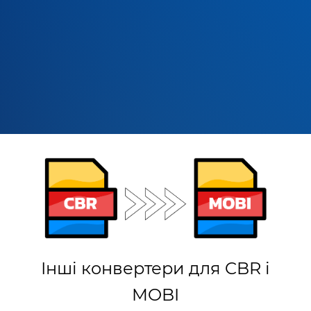
Інші конвертери для CBR і
MOBI