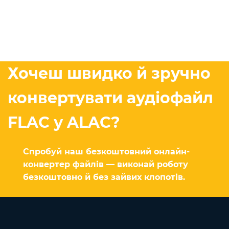
Хочеш швидко й зручно
конвертувати аудіофайл
FLAC у ALAC?
Спробуй наш безкоштовний онлайн-
конвертер файлів — виконай роботу
безкоштовно й без зайвих клопотів.