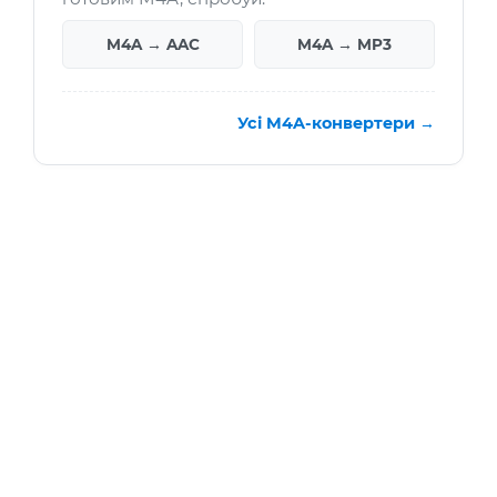
M4A → AAC
M4A → MP3
Усі M4A-конвертери →