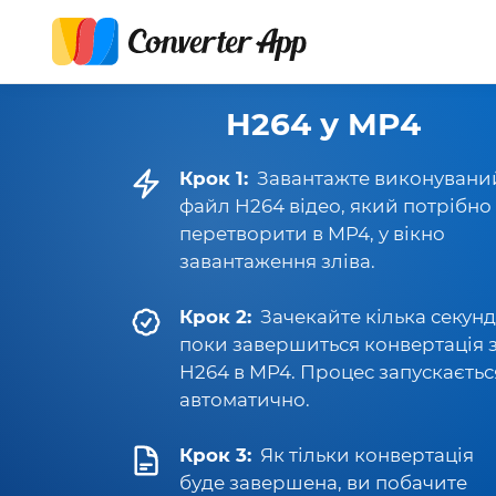
H264 у MP4
Крок 1:
Завантажте виконувани
файл H264 відео, який потрібно
перетворити в MP4, у вікно
завантаження зліва.
Крок 2:
Зачекайте кілька секунд
поки завершиться конвертація 
H264 в MP4. Процес запускаєтьс
автоматично.
Крок 3:
Як тільки конвертація
буде завершена, ви побачите