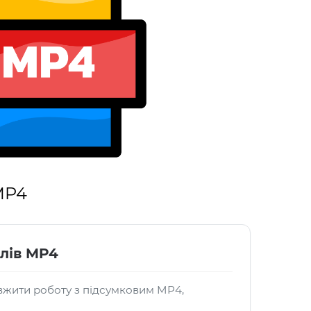
MP4
лів MP4
жити роботу з підсумковим MP4,