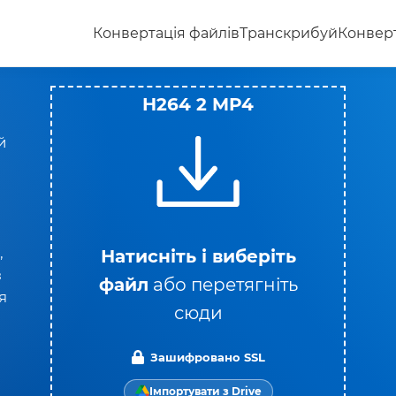
Конвертація файлів
Транскрибуй
Конверт
H264 2 MP4
й
,
Натисніть і виберіть
з
файл
або перетягніть
я
сюди
Зашифровано SSL
Імпортувати з Drive