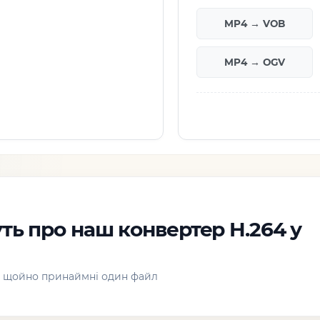
MP4 → VOB
MP4 → OGV
ть про наш конвертер H.264 у
, щойно принаймні один файл