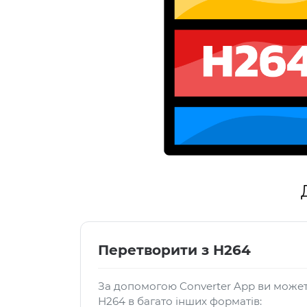
Перетворити з H264
За допомогою Converter App ви може
H264 в багато інших форматів: