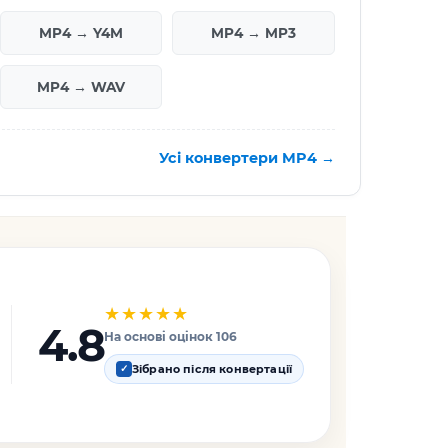
MP4 → Y4M
MP4 → MP3
MP4 → WAV
Усі конвертери MP4 →
★★★★★
4.8
На основі оцінок 106
Зібрано після конвертації
✓