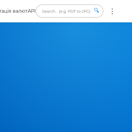
🔍
ація валют
API