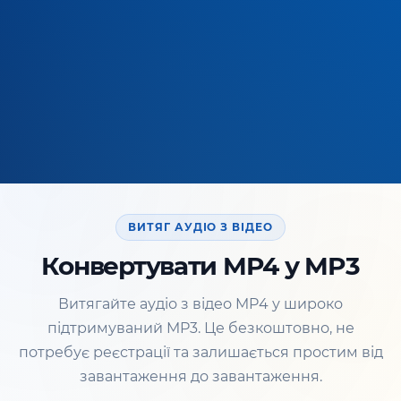
ВИТЯГ АУДІО З ВІДЕО
Конвертувати MP4 у MP3
Витягайте аудіо з відео MP4 у широко
підтримуваний MP3. Це безкоштовно, не
потребує реєстрації та залишається простим від
завантаження до завантаження.