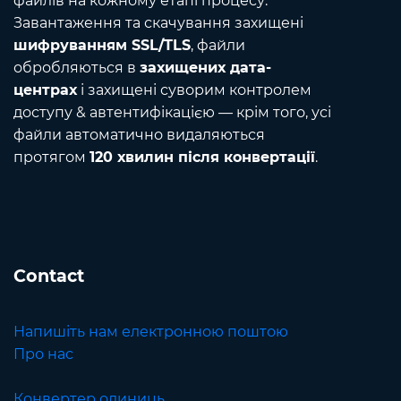
файлів на кожному етапі процесу.
Завантаження та скачування захищені
шифруванням SSL/TLS
, файли
обробляються в
захищених дата-
центрах
і захищені суворим контролем
доступу & автентифікацією — крім того, усі
файли автоматично видаляються
протягом
120 хвилин після конвертації
.
Contact
Напишіть нам електронною поштою
Про нас
Конвертер одиниць