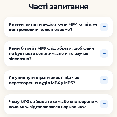
Часті запитання
Як мені витягти аудіо з купи MP4 кліпів, не
контролюючи кожен окремо?
Який бітрейт MP3 слід обрати, щоб файл
не був надто великим, але й не звучав
зіпсовано?
Як уникнути втрати якості під час
перетворення аудіо MP4 у MP3?
Чому MP3 вийшов тихим або спотвореним,
хоча MP4 відтворювався нормально?