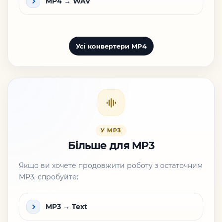
MP4 → WAV
Усі конвертери MP4
У MP3
Більше для MP3
Якщо ви хочете продовжити роботу з остаточним
MP3, спробуйте:
MP3 → Text