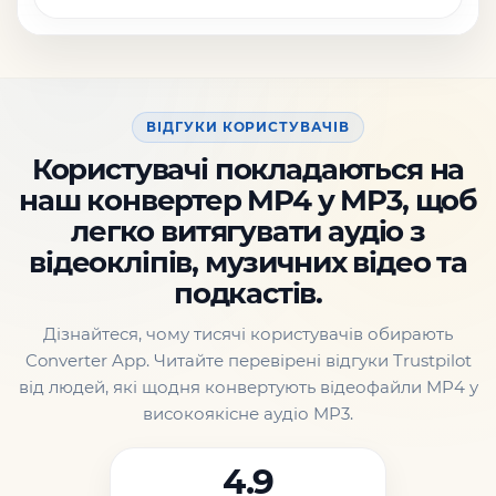
ВІДГУКИ КОРИСТУВАЧІВ
Користувачі покладаються на
наш конвертер MP4 у MP3, щоб
легко витягувати аудіо з
відеокліпів, музичних відео та
подкастів.
Дізнайтеся, чому тисячі користувачів обирають
Converter App. Читайте перевірені відгуки Trustpilot
від людей, які щодня конвертують відеофайли MP4 у
високоякісне аудіо MP3.
4.9