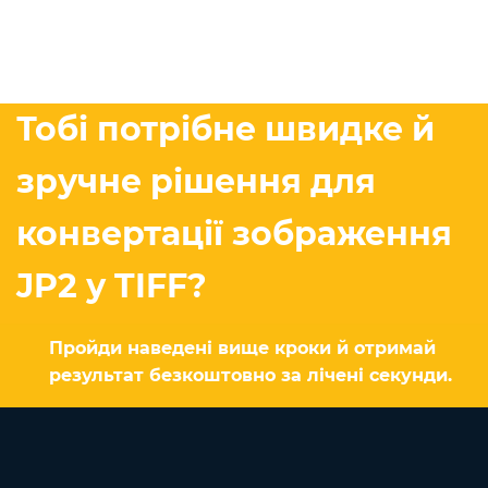
Тобі потрібне швидке й
зручне рішення для
конвертації зображення
JP2 у TIFF?
Пройди наведені вище кроки й отримай
результат безкоштовно за лічені секунди.